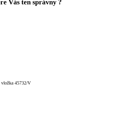
pre Vás ten správny ?
, vložka 45732/V