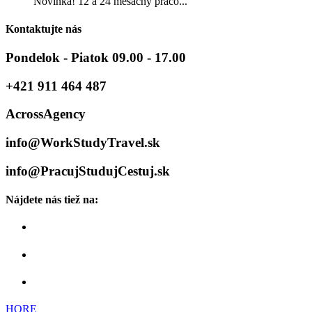
Novinka! 12 a 24 mesačný praco...
Kontaktujte nás
Pondelok - Piatok 09.00 - 17.00
+421 911 464 487
AcrossAgency
info@WorkStudyTravel.sk
info@PracujStudujCestuj.sk
Nájdete nás tiež na:
HORE