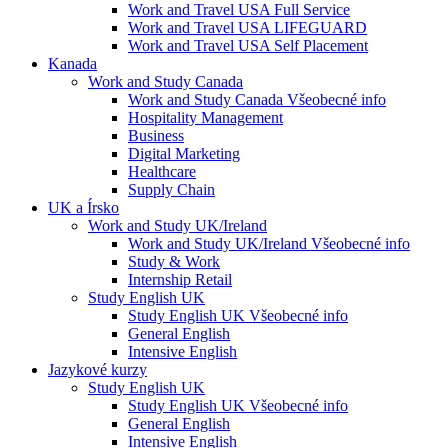
Work and Travel USA Full Service
Work and Travel USA LIFEGUARD
Work and Travel USA Self Placement
Kanada
Work and Study Canada
Work and Study Canada Všeobecné info
Hospitality Management
Business
Digital Marketing
Healthcare
Supply Chain
UK a Írsko
Work and Study UK/Ireland
Work and Study UK/Ireland Všeobecné info
Study & Work
Internship Retail
Study English UK
Study English UK Všeobecné info
General English
Intensive English
Jazykové kurzy
Study English UK
Study English UK Všeobecné info
General English
Intensive English