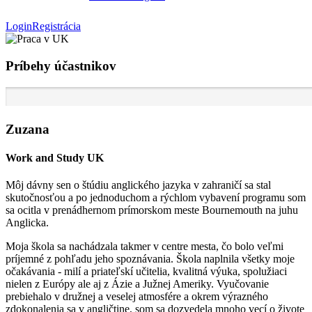
Login
Registrácia
Príbehy účastnikov
Zuzana
Work and Study UK
Môj dávny sen o štúdiu anglického jazyka v zahraničí sa stal
skutočnosťou a po jednoduchom a rýchlom vybavení programu som
sa ocitla v prenádhernom prímorskom meste Bournemouth na juhu
Anglicka.
Moja škola sa nachádzala takmer v centre mesta, čo bolo veľmi
príjemné z pohľadu jeho spoznávania. Škola naplnila všetky moje
očakávania - milí a priateľskí učitelia, kvalitná výuka, spolužiaci
nielen z Európy ale aj z Ázie a Južnej Ameriky. Vyučovanie
prebiehalo v družnej a veselej atmosfére a okrem výrazného
zdokonalenia sa v angličtine, som sa dozvedela mnoho vecí o živote