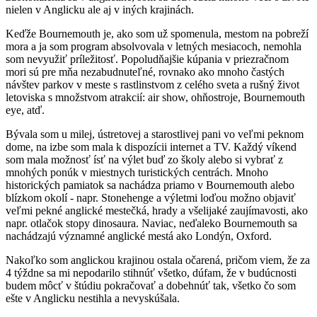
nielen v Anglicku ale aj v iných krajinách.
Keďže Bournemouth je, ako som už spomenula, mestom na pobreží
mora a ja som program absolvovala v letných mesiacoch, nemohla
som nevyužiť príležitosť. Popoludňajšie kúpania v priezračnom
mori sú pre mňa nezabudnuteľné, rovnako ako mnoho častých
návštev parkov v meste s rastlinstvom z celého sveta a rušný život
letoviska s množstvom atrakcií: air show, ohňostroje, Bournemouth
eye, atď.
Bývala som u milej, ústretovej a starostlivej pani vo veľmi peknom
dome, na izbe som mala k dispozícii internet a TV. Každý víkend
som mala možnosť ísť na výlet buď zo školy alebo si vybrať z
mnohých ponúk v miestnych turistických centrách. Mnoho
historických pamiatok sa nachádza priamo v Bournemouth alebo
blízkom okolí - napr. Stonehenge a výletmi loďou možno objaviť
veľmi pekné anglické mestečká, hrady a všelijaké zaujímavosti, ako
napr. otlačok stopy dinosaura. Naviac, neďaleko Bournemouth sa
nachádzajú významné anglické mestá ako Londýn, Oxford.
Nakoľko som anglickou krajinou ostala očarená, pričom viem, že za
4 týždne sa mi nepodarilo stihnúť všetko, dúfam, že v budúcnosti
budem môcť v štúdiu pokračovať a dobehnúť tak, všetko čo som
ešte v Anglicku nestihla a nevyskúšala.