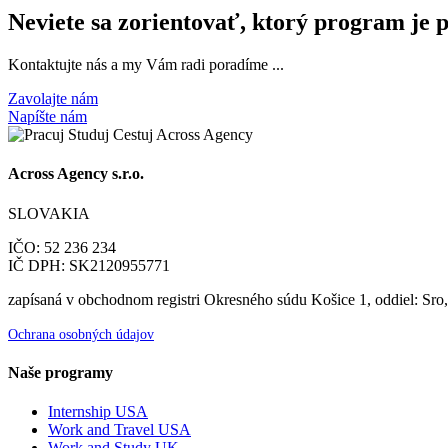
Neviete sa zorientovať, ktorý program je 
Kontaktujte nás a my Vám radi poradíme ...
Zavolajte nám
Napíšte nám
Across Agency s.r.o.
SLOVAKIA
IČO: 52 236 234
IČ DPH: SK2120955771
zapísaná v obchodnom registri Okresného súdu Košice 1, oddiel: Sro
Ochrana osobných údajov
Naše programy
Internship USA
Work and Travel USA
Work and Study UK