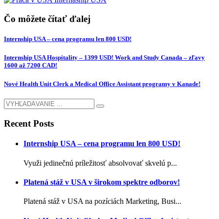
Čo môžete čítať ďalej
Internship USA – cena programu len 800 USD!
Internship USA Hospitality – 1399 USD! Work and Study Canada – zľavy
1600 až 7200 CAD!
Nové Health Unit Clerk a Medical Office Assistant programy v Kanade!
Recent Posts
Internship USA – cena programu len 800 USD!
Využi jedinečnú príležitosť absolvovať skvelú p...
Platená stáž v USA v širokom spektre odborov!
Platená stáž v USA na pozíciách Marketing, Busi...