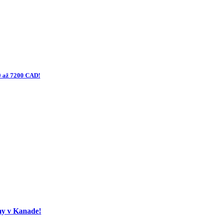
0 až 7200 CAD!
my v Kanade!