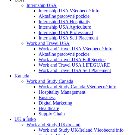
Internship USA
Internship USA Všeobecné info
Aktuálne pracovné pozície
Internship USA Hospitality
Internship USA Agriculture
Internship USA Professional
Internship USA Self Placement
Work and Travel USA
Work and Travel USA Všeobecné info
Aktuálne pracovné pozície
Work and Travel USA Full Service
Work and Travel USA LIFEGUARD
Work and Travel USA Self Placement
Kanada
Work and Study Canada
Work and Study Canada Všeobecné info
Hospitality Management
Business
Digital Marketing
Healthcare
Supply Chain
UK a Írsko
Work and Study UK/Ireland
Work and Study UK/Ireland Všeobecné info