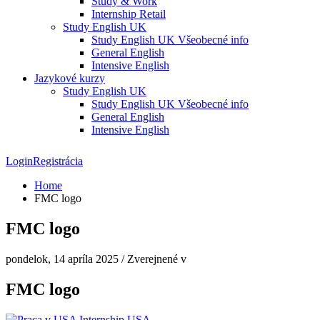
Study & Work
Internship Retail
Study English UK
Study English UK Všeobecné info
General English
Intensive English
Jazykové kurzy
Study English UK
Study English UK Všeobecné info
General English
Intensive English
Login
Registrácia
Home
FMC logo
FMC logo
pondelok, 14 apríla 2025
/
Zverejnené v
FMC logo