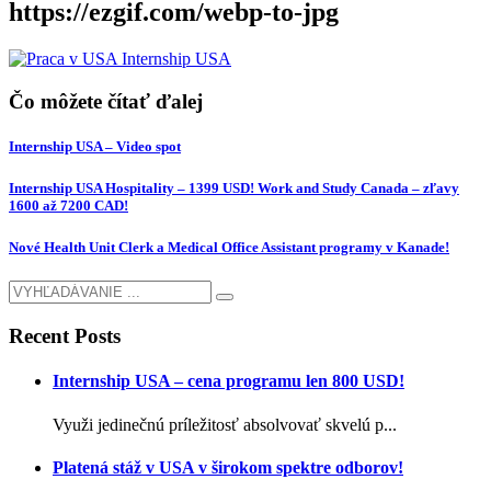
https://ezgif.com/webp-to-jpg
Čo môžete čítať ďalej
Internship USA – Video spot
Internship USA Hospitality – 1399 USD! Work and Study Canada – zľavy
1600 až 7200 CAD!
Nové Health Unit Clerk a Medical Office Assistant programy v Kanade!
Recent Posts
Internship USA – cena programu len 800 USD!
Využi jedinečnú príležitosť absolvovať skvelú p...
Platená stáž v USA v širokom spektre odborov!