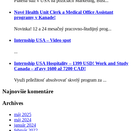
Platená stáž v USA na pozíciách Marketing, Busi...
Nové Health Unit Clerk a Medical Office Assistant
programy v Kanade!
Novinka! 12 a 24 mesačný pracovno-študijný prog...
Internship USA – Video spot
...
Internship USA Hospitality – 1399 USD! Work and Study
Canada – zľavy 1600 až 7200 CAD!
Využi príležitosť absolvovať skvelý program za ...
Najnovšie komentáre
Archives
máj 2025
máj 2024
január 2024
február 2022