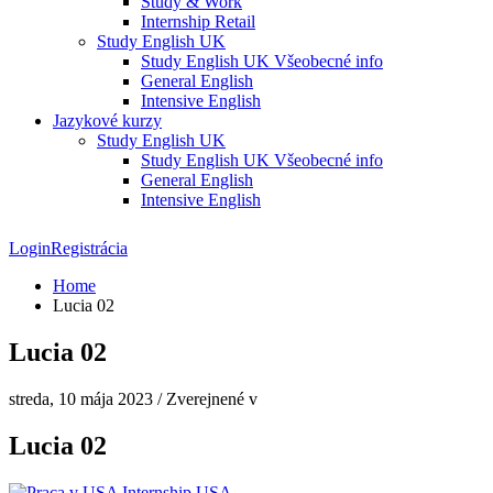
Study & Work
Internship Retail
Study English UK
Study English UK Všeobecné info
General English
Intensive English
Jazykové kurzy
Study English UK
Study English UK Všeobecné info
General English
Intensive English
Login
Registrácia
Home
Lucia 02
Lucia 02
streda, 10 mája 2023
/
Zverejnené v
Lucia 02