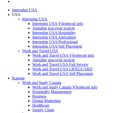
Internship USA
USA
Internship USA
Internship USA Všeobecné info
Aktuálne pracovné pozície
Internship USA Hospitality
Internship USA Agriculture
Internship USA Professional
Internship USA Self Placement
Work and Travel USA
Work and Travel USA Všeobecné info
Aktuálne pracovné pozície
Work and Travel USA Full Service
Work and Travel USA LIFEGUARD
Work and Travel USA Self Placement
Kanada
Work and Study Canada
Work and Study Canada Všeobecné info
Hospitality Management
Business
Digital Marketing
Healthcare
Supply Chain