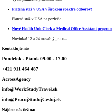
Platená stáž v USA v širokom spektre odborov!
Platená stáž v USA na pozíciác...
Nové Health Unit Clerk a Medical Office Assistant progra
Novinka! 12 a 24 mesačný praco...
Kontaktujte nás
Pondelok - Piatok 09.00 - 17.00
+421 911 464 487
AcrossAgency
info@WorkStudyTravel.sk
info@PracujStudujCestuj.sk
Nájdete nás tiež na: