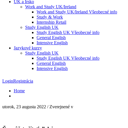
UK a Írsko
Work and Study UK/Ireland
Work and Study UK/Ireland Všeobecné info
Study & Work
Internship Retail
Study English UK
Study English UK Všeobecné info
General English
Intensive English
Jazykové kurzy
Study English UK
Study English UK Všeobecné info
General English
Intensive English
Login
Registrácia
Home
utorok, 23 augusta 2022
/
Zverejnené v