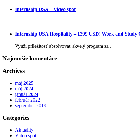
Internship USA – Video spot
...
Internship USA Hospitality – 1399 USD! Work and Study
Využi príležitosť absolvovať skvelý program za ...
Najnovšie komentáre
Archives
máj 2025
máj 2024
január 2024
február 2022
september 2019
Categories
Aktuality
Video spot