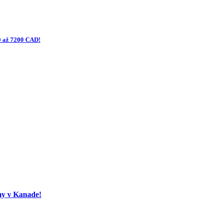
0 až 7200 CAD!
my v Kanade!