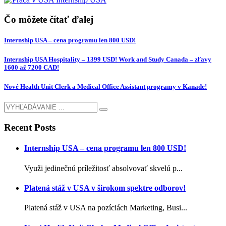
Čo môžete čítať ďalej
Internship USA – cena programu len 800 USD!
Internship USA Hospitality – 1399 USD! Work and Study Canada – zľavy
1600 až 7200 CAD!
Nové Health Unit Clerk a Medical Office Assistant programy v Kanade!
Recent Posts
Internship USA – cena programu len 800 USD!
Využi jedinečnú príležitosť absolvovať skvelú p...
Platená stáž v USA v širokom spektre odborov!
Platená stáž v USA na pozíciách Marketing, Busi...