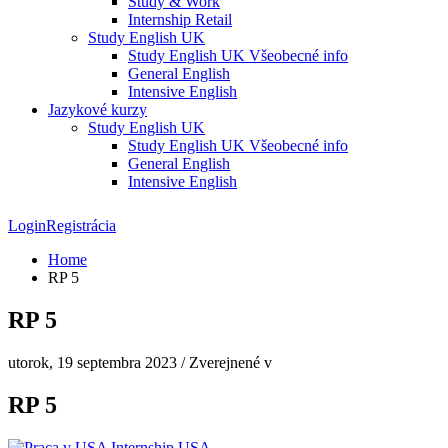
Study & Work
Internship Retail
Study English UK
Study English UK Všeobecné info
General English
Intensive English
Jazykové kurzy
Study English UK
Study English UK Všeobecné info
General English
Intensive English
Login
Registrácia
Home
RP 5
RP 5
utorok, 19 septembra 2023
/
Zverejnené v
RP 5