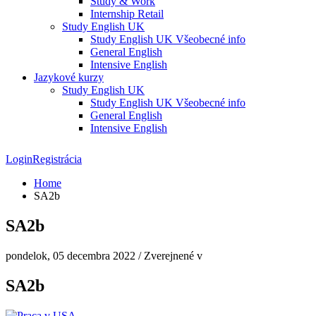
Study & Work
Internship Retail
Study English UK
Study English UK Všeobecné info
General English
Intensive English
Jazykové kurzy
Study English UK
Study English UK Všeobecné info
General English
Intensive English
Login
Registrácia
Home
SA2b
SA2b
pondelok, 05 decembra 2022
/
Zverejnené v
SA2b