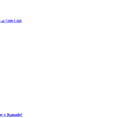
0 až 7200 CAD!
my v Kanade!