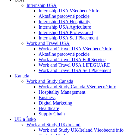
Internship USA
Internship USA Všeobecné info
Aktuálne pracovné pozície
Internship USA Hospitality
Internship USA Agriculture
Internship USA Professional
Internship USA Self Placement
Work and Travel USA
Work and Travel USA Všeobecné info
Aktuálne pracovné pozície
Work and Travel USA Full Service
Work and Travel USA LIFEGUARD
Work and Travel USA Self Placement
Kanada
Work and Study Canada
Work and Study Canada Všeobecné info
Hospitality Management
Business
Digital Marketing
Healthcare
Supply Chain
UK a Írsko
Work and Study UK/Ireland
Work and Study UK/Ireland Všeobecné info