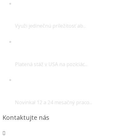
Internship USA – cena programu len 800
USD!
Využi jedinečnú príležitosť ab...
Platená stáž v USA v širokom spektre
odborov!
Platená stáž v USA na pozíciác...
Nové Health Unit Clerk a Medical Office
Assistant programy v Kanade!
Novinka! 12 a 24 mesačný praco...
Kontaktujte nás