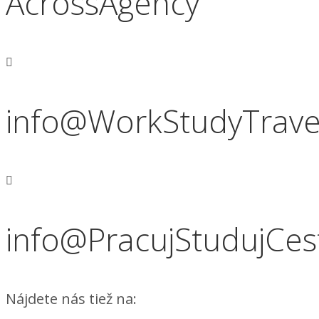
AcrossAgency
info@WorkStudyTravel
info@PracujStudujCest
Nájdete nás tiež na: