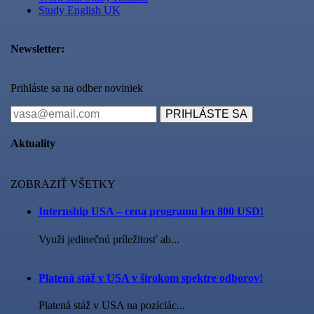
Study English UK
Newsletter:
Prihláste sa na odber noviniek
PRIHLÁSTE SA
Aktuality
ZOBRAZIŤ VŠETKY
Internship USA – cena programu len 800 USD!
Využi jedinečnú príležitosť ab...
Platená stáž v USA v širokom spektre odborov!
Platená stáž v USA na pozíciác...