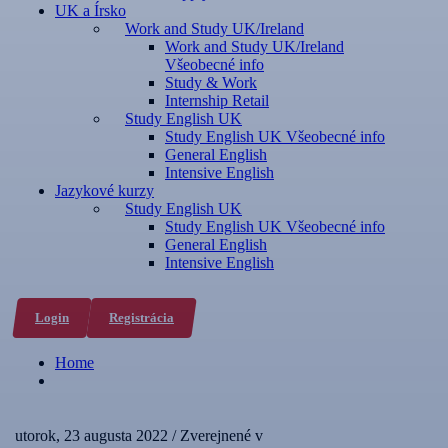
UK a Írsko
Work and Study UK/Ireland
Work and Study UK/Ireland
Všeobecné info
Study & Work
Internship Retail
Study English UK
Study English UK Všeobecné info
General English
Intensive English
Jazykové kurzy
Study English UK
Study English UK Všeobecné info
General English
Intensive English
Login
Registrácia
Home
utorok, 23 augusta 2022
/
Zverejnené v