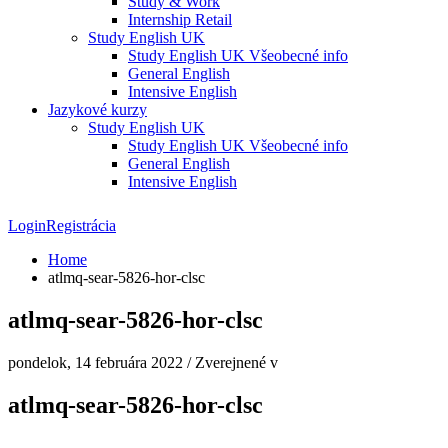
Study & Work
Internship Retail
Study English UK
Study English UK Všeobecné info
General English
Intensive English
Jazykové kurzy
Study English UK
Study English UK Všeobecné info
General English
Intensive English
Login
Registrácia
Home
atlmq-sear-5826-hor-clsc
atlmq-sear-5826-hor-clsc
pondelok, 14 februára 2022
/
Zverejnené v
atlmq-sear-5826-hor-clsc