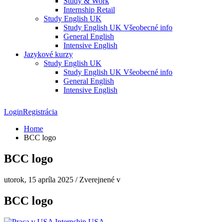
Study & Work
Internship Retail
Study English UK
Study English UK Všeobecné info
General English
Intensive English
Jazykové kurzy
Study English UK
Study English UK Všeobecné info
General English
Intensive English
Login
Registrácia
Home
BCC logo
BCC logo
utorok, 15 apríla 2025
/
Zverejnené v
BCC logo