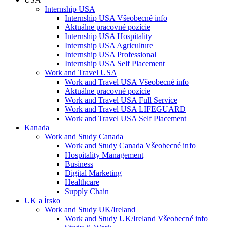
Internship USA
Internship USA Všeobecné info
Aktuálne pracovné pozície
Internship USA Hospitality
Internship USA Agriculture
Internship USA Professional
Internship USA Self Placement
Work and Travel USA
Work and Travel USA Všeobecné info
Aktuálne pracovné pozície
Work and Travel USA Full Service
Work and Travel USA LIFEGUARD
Work and Travel USA Self Placement
Kanada
Work and Study Canada
Work and Study Canada Všeobecné info
Hospitality Management
Business
Digital Marketing
Healthcare
Supply Chain
UK a Írsko
Work and Study UK/Ireland
Work and Study UK/Ireland Všeobecné info