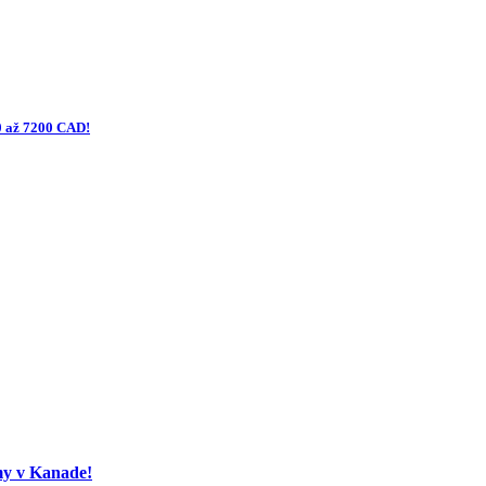
0 až 7200 CAD!
my v Kanade!