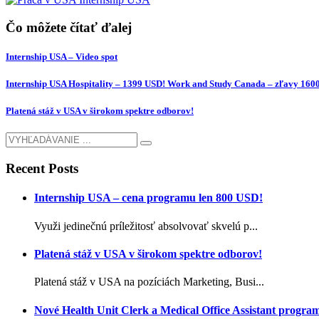
Čo môžete čítať ďalej
Internship USA – Video spot
Internship USA Hospitality – 1399 USD! Work and Study Canada – zľavy 160
Platená stáž v USA v širokom spektre odborov!
Recent Posts
Internship USA – cena programu len 800 USD!
Využi jedinečnú príležitosť absolvovať skvelú p...
Platená stáž v USA v širokom spektre odborov!
Platená stáž v USA na pozíciách Marketing, Busi...
Nové Health Unit Clerk a Medical Office Assistant progra