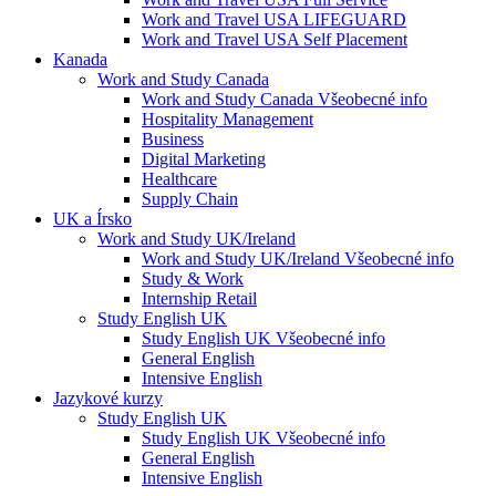
Work and Travel USA LIFEGUARD
Work and Travel USA Self Placement
Kanada
Work and Study Canada
Work and Study Canada Všeobecné info
Hospitality Management
Business
Digital Marketing
Healthcare
Supply Chain
UK a Írsko
Work and Study UK/Ireland
Work and Study UK/Ireland Všeobecné info
Study & Work
Internship Retail
Study English UK
Study English UK Všeobecné info
General English
Intensive English
Jazykové kurzy
Study English UK
Study English UK Všeobecné info
General English
Intensive English