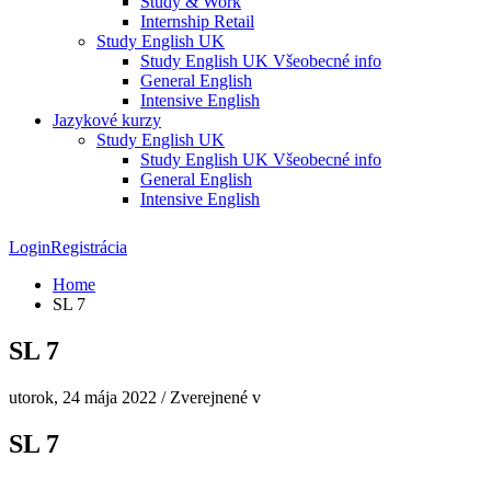
Study & Work
Internship Retail
Study English UK
Study English UK Všeobecné info
General English
Intensive English
Jazykové kurzy
Study English UK
Study English UK Všeobecné info
General English
Intensive English
Login
Registrácia
Home
SL 7
SL 7
utorok, 24 mája 2022
/
Zverejnené v
SL 7