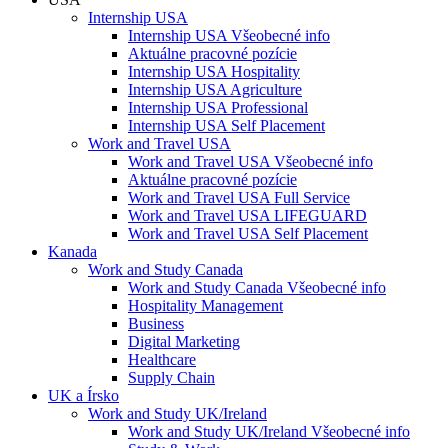
Internship USA
Internship USA Všeobecné info
Aktuálne pracovné pozície
Internship USA Hospitality
Internship USA Agriculture
Internship USA Professional
Internship USA Self Placement
Work and Travel USA
Work and Travel USA Všeobecné info
Aktuálne pracovné pozície
Work and Travel USA Full Service
Work and Travel USA LIFEGUARD
Work and Travel USA Self Placement
Kanada
Work and Study Canada
Work and Study Canada Všeobecné info
Hospitality Management
Business
Digital Marketing
Healthcare
Supply Chain
UK a Írsko
Work and Study UK/Ireland
Work and Study UK/Ireland Všeobecné info