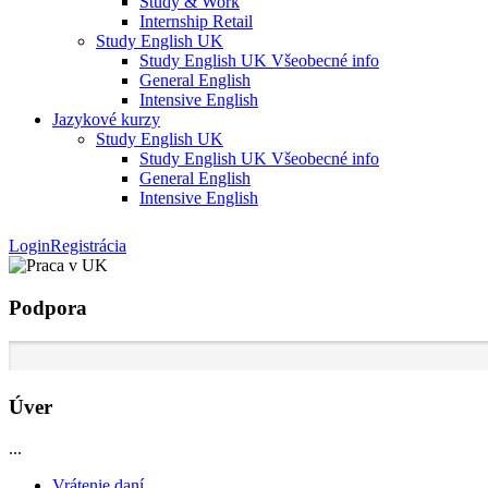
Study & Work
Internship Retail
Study English UK
Study English UK Všeobecné info
General English
Intensive English
Jazykové kurzy
Study English UK
Study English UK Všeobecné info
General English
Intensive English
Login
Registrácia
Podpora
Úver
...
Vrátenie daní